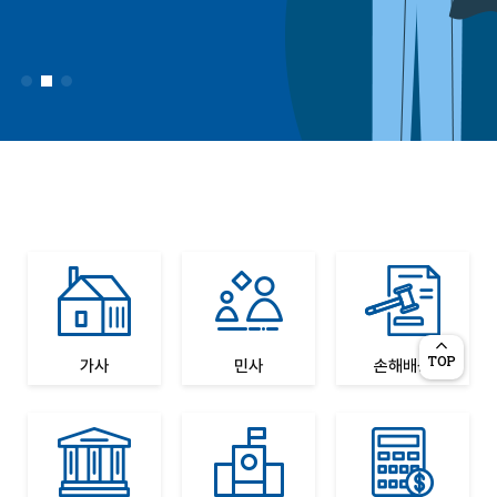
expand_less
TOP
가사
민사
손해배상